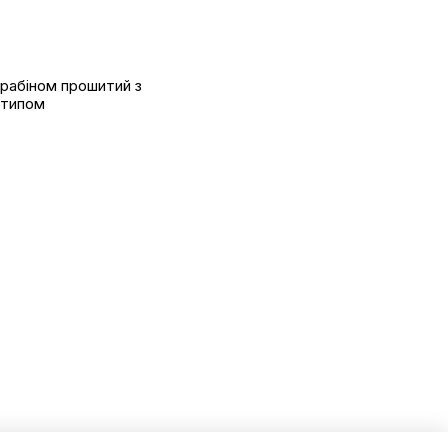
арабіном прошитий з
отипом
Контактна інформація
+38(093)436-30-71
м. Вінниця, вул. Бевза, 34
+38(093)848-07-47