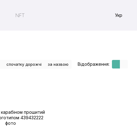
NFT
Укр
Відображення:
е
спочатку дорожчі
за назвою