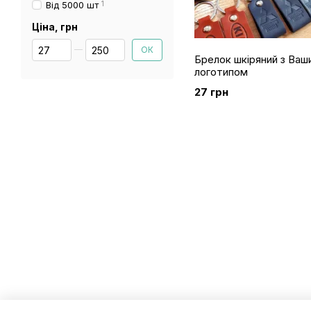
Від 5000 шт
1
Ціна, грн
Від Ціна, грн
До Ціна, грн
ОК
Брелок шкіряний з Ваш
логотипом
27 грн
© 2026
Мобільна версія