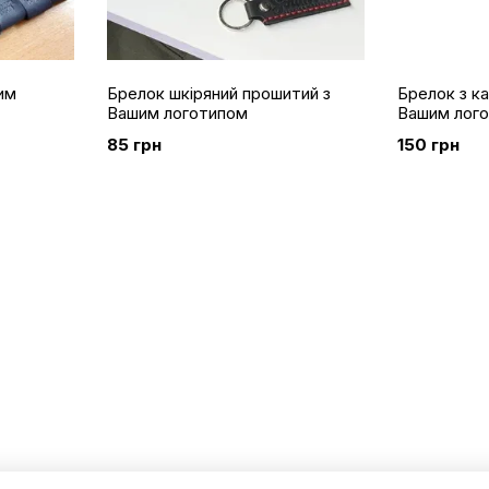
им
Брелок шкіряний прошитий з
Брелок з к
Вашим логотипом
Вашим лог
85 грн
150 грн
Каталог
Клієнтам
Шкіряні вироби
Вхід до кабінету
Соєві свічки
Про нас
Парфюмерія
Оплата і доставка
Вироби з дерева
Обмін та повернення
Корпоративне брендування
Контактна інформація
NFT
Блог