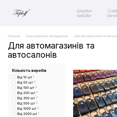
Перейти до основного контенту
Шкіряні
Соєв
вироби
свіч
Головна
Корпоративне брендування
Для автомагазинів та автоса
Для автомагазинів та
автосалонів
Кількість виробів
Від 10 шт
1
Від 50 шт
2
Від 100 шт
3
Від 200 шт
3
Від 300 шт
3
Від 500 шт
3
Від 1000 шт
2
Від 2000 шт
1