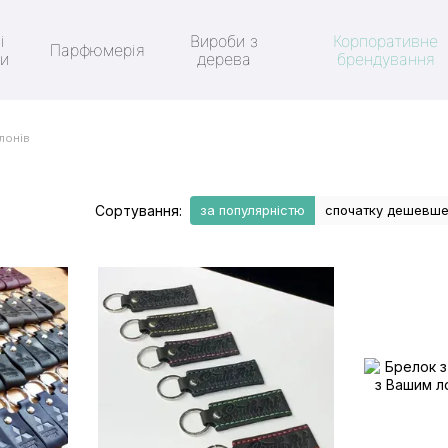
і
Вироби з
Корпоративне
Парфюмерія
ки
дерева
брендування
лонів
Сортування:
за популярністю
спочатку дешевш