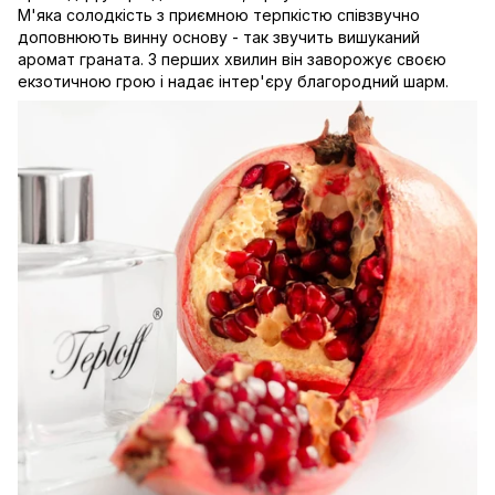
М'яка солодкість з приємною терпкістю співзвучно
доповнюють винну основу - так звучить вишуканий
аромат граната. З перших хвилин він заворожує своєю
екзотичною грою і надає інтер'єру благородний шарм.