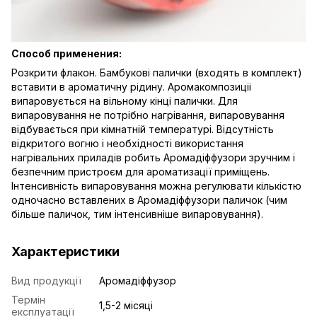
Способ применения:
Розкрити флакон. Бамбукові палички (входять в комплект)
вставити в ароматичну рідину. Аромакомпозиціі
випаровується на вільному кінці палички. Для
випаровування не потрібно нагрівання, випаровування
відбувається при кімнатній температурі. Відсутність
відкритого вогню і необхідності використання
нагрівальних приладів робить Аромадіффузори зручним і
безпечним пристроєм для ароматизації приміщень.
Інтенсивність випаровування можна регулювати кількістю
одночасно вставлених в Аромадіффузори паличок (чим
більше паличок, тим інтенсивніше випаровування).
Характеристики
Вид продукції
Аромадіффузор
Термін
1,5-2 місяці
експлуатації