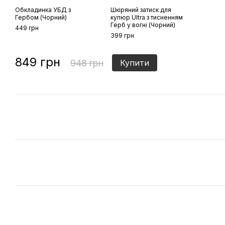
Обкладинка УБД з
Шкіряний затиск для
Гербом (Чорний)
купюр Ultra з тисненням
Герб у вогні (Чорний)
449 грн
399 грн
849 грн
948 грн
Купити