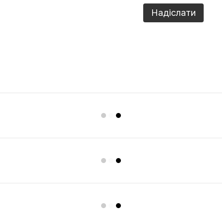
Обкладинка УБД з
Ремінь ч
Надіслати
Гербом (Чорний)
пряжкою
шкіра, р
449 грн
1 090 гр
1 049 грн
1 178 грн
К