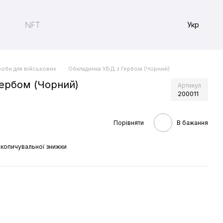
NFT
Укр
оби для військових
Обкладинка УБД з Гербом (Чорний)
ербом (Чорний)
Артикул
200011
Порівняти
В бажання
копичувальної знижки