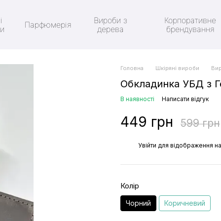
і
Вироби з
Корпоративне
Парфюмерія
ки
дерева
брендування
Головна
Шкіряні вироби
Вир
Обкладинка УБД з Г
В наявності
Написати відгук
449 грн
599 грн
%
Увійти
для відображення на
Колір
Чорний
Коричневий