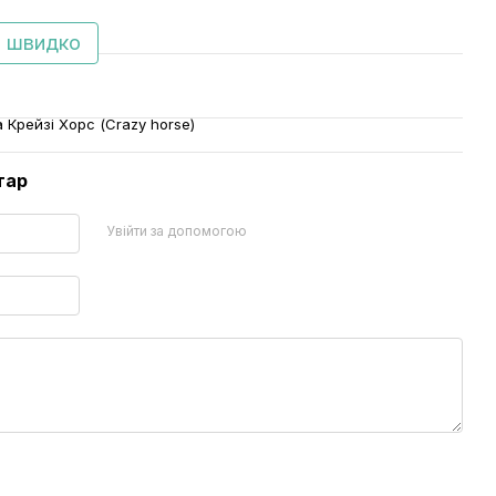
 швидко
 Крейзі Хорс (Crazy horse)
тар
Увійти за допомогою