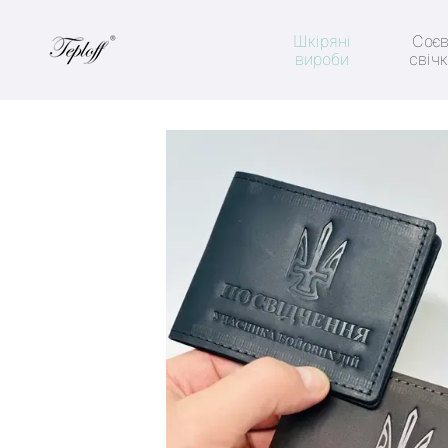
Перейти до основного контенту
Шкіряні
Соєв
вироби
свіч