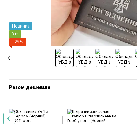
Новинка
Хіт
−25%
Разом дешевше