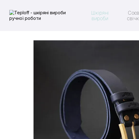
Перейти до основного контенту
Шкіряні
Соєв
вироби
свіч