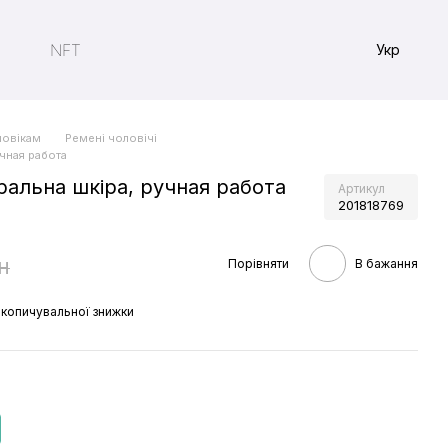
NFT
Укр
ловікам
Ремені чоловічі
учная работа
ральна шкіра, ручная работа
Артикул
201818769
н
Порівняти
В бажання
копичувальної знижки