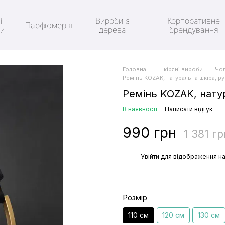
і
Вироби з
Корпоративне
Парфюмерія
ки
дерева
брендування
Головна
Шкіряні вироби
Чо
Ремінь KOZAK, натуральна шкіра, р
Ремінь KOZAK, нату
В наявності
Написати відгук
990 грн
1 381 гр
%
Увійти
для відображення на
Розмір
110 см
120 см
130 см