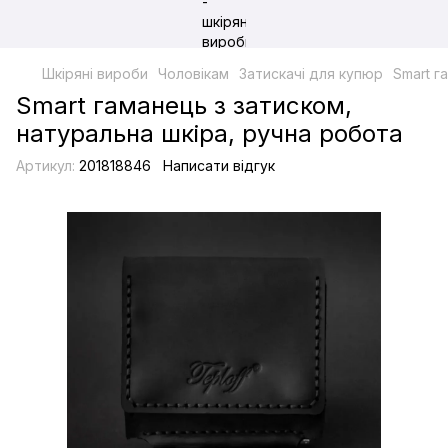
Шкіряні вироби
Чоловікам
Затискачі для купюр
Smart г
Smart гаманець з затиском,
натуральна шкіра, ручна робота
Артикул:
201818846
Написати відгук