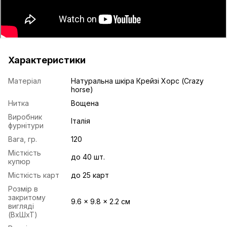
Характеристики
Матеріал
Натуральна шкіра Крейзі Хорс (Crazy
horse)
Нитка
Вощена
Виробник
Італія
фурнітури
Вага, гр.
120
Місткість
до 40 шт.
купюр
Місткість карт
до 25 карт
Розмір в
закритому
9.6 x 9.8 x 2.2 см
вигляді
(ВхШхТ)