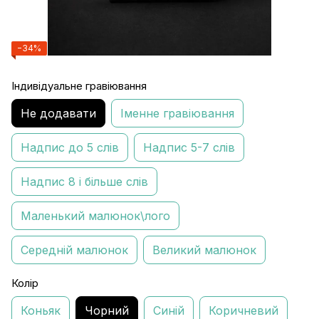
−34%
Індивідуальне гравіювання
Не додавати
Іменне гравіювання
Надпис до 5 слів
Надпис 5-7 слів
Надпис 8 і більше слів
Маленький малюнок\лого
Середній малюнок
Великий малюнок
Колір
Коньяк
Чорний
Синій
Коричневий