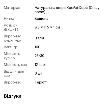
Матеріал
Натуральна шкіра Крейзі Хорс (Crazy
horse)
Нитка
Вощена
Розміри
8.5 x 11.5 x 1 см
(ВхШхТ)
Виробник
Італія
фурнітури
Вага, гр.
100
Місткість
25-30
купюр
Місткість карт
12 карт
Відділи для
6 шт
карт
Виробник
Teploff
Відгуки