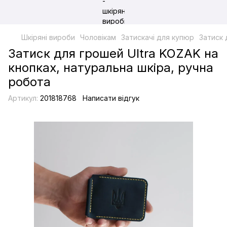
Шкіряні вироби
Чоловікам
Затискачі для купюр
Затиск 
Затиск для грошей Ultra KOZAK на
кнопках, натуральна шкіра, ручна
робота
Артикул:
201818768
Написати відгук