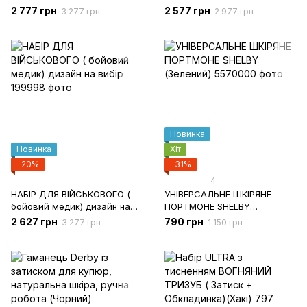
2 777 грн
2 577 грн
3 277 грн
2 977 грн
Новинка
Новинка
Хіт
−20%
−31%
4
НАБІР ДЛЯ ВІЙСЬКОВОГО (
УНІВЕРСАЛЬНЕ ШКІРЯНЕ
бойовий медик) дизайн на
ПОРТМОНЕ SHELBY
вибір
(Зелений)
2 627 грн
790 грн
3 277 грн
1 150 грн