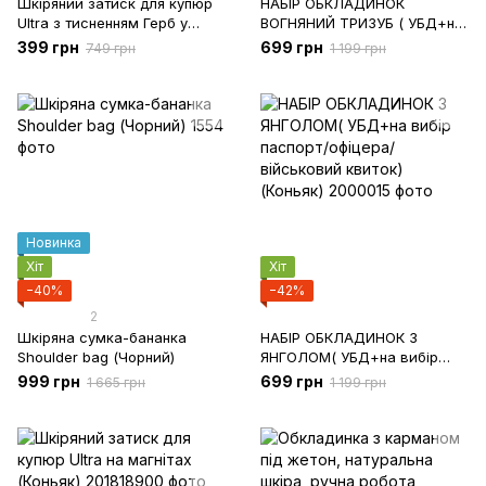
Шкіряний затиск для купюр
НАБІР ОБКЛАДИНОК
Ultra з тисненням Герб у
ВОГНЯНИЙ ТРИЗУБ ( УБД+на
вогні (Зелений)
вибір паспорт/офіцера/
399 грн
699 грн
749 грн
1 199 грн
військовий квиток)
(Коричневий)
Новинка
Хіт
Хіт
−40%
−42%
2
Шкіряна сумка-бананка
НАБІР ОБКЛАДИНОК З
Shoulder bag (Чорний)
ЯНГОЛОМ( УБД+на вибір
паспорт/офіцера/військовий
999 грн
699 грн
1 665 грн
1 199 грн
квиток) (Коньяк)