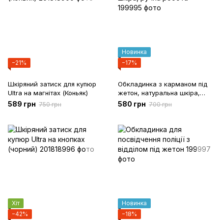
Новинка
−21%
−17%
Шкіряний затиск для купюр
Обкладинка з карманом під
Ultra на магнітах (Коньяк)
жетон, натуральна шкіра,
ручна робота
589 грн
580 грн
750 грн
700 грн
Хіт
Новинка
−42%
−18%