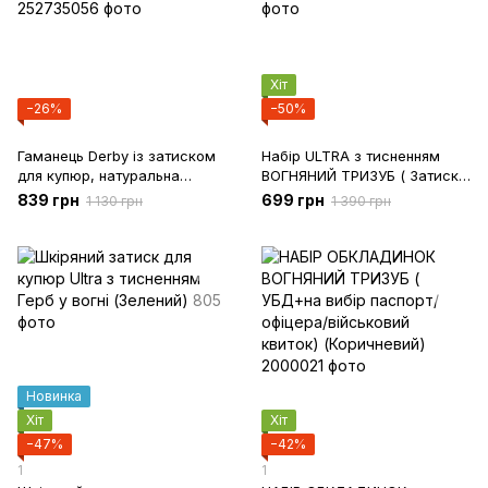
Хіт
−26%
−50%
Гаманець Derby із затиском
Набір ULTRA з тисненням
для купюр, натуральна
ВОГНЯНИЙ ТРИЗУБ ( Затиск
шкіра, ручна робота
+ Обкладинка)(Хакі)
839 грн
699 грн
1 130 грн
1 390 грн
(Чорний)
Новинка
Хіт
Хіт
−47%
−42%
1
1