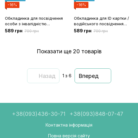
−16%
−16%
Обкладинка для посвідчення
Обкладинка для ID картки /
особи з інвалідністю
водійського посвідчення
внаслідок війни (колір на
(колір на вибір)
589 грн
589 грн
700 грн
700 грн
вибір)
Показати ще 20 товарів
Назад
Вперед
1
з 6
+38(093)436-30-71
+38(093)848-07-47
Контактна інформація
Повна версія сайту