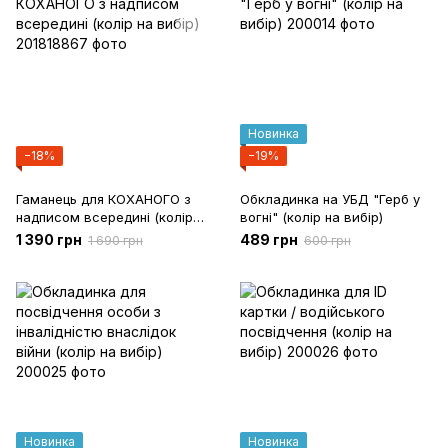
Новинка
−18%
−19%
Гаманець для КОХАНОГО з
Обкладинка на УБД "Герб у
надписом всередині (колір
вогні" (колір на вибір)
на вибір)
1 390 грн
489 грн
1 690 грн
600 грн
Новинка
Новинка