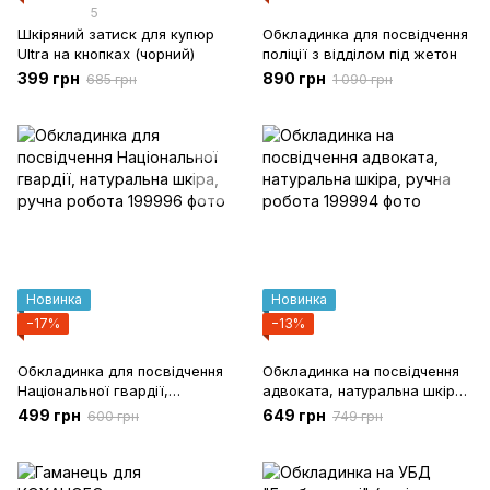
5
Шкіряний затиск для купюр
Обкладинка для посвідчення
Ultra на кнопках (чорний)
поліції з відділом під жетон
399 грн
890 грн
685 грн
1 090 грн
Новинка
Новинка
−17%
−13%
Обкладинка для посвідчення
Обкладинка на посвідчення
Національної гвардії,
адвоката, натуральна шкіра,
натуральна шкіра, ручна
ручна робота
499 грн
649 грн
600 грн
749 грн
робота