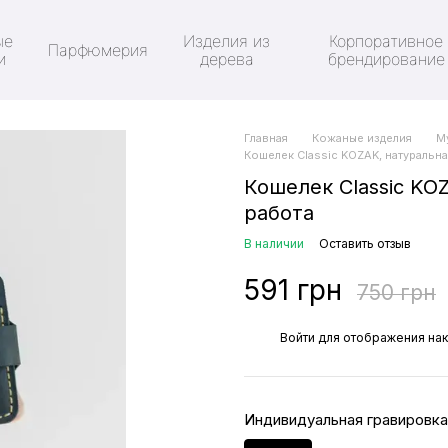
ые
Изделия из
Корпоративное
Парфюмерия
и
дерева
брендирование
Главная
Кожаные изделия
М
Кошелек Classic KOZAK, натуральна
Кошелек Classic KO
работа
В наличии
Оставить отзыв
591 грн
750 грн
%
Войти
для отображения нак
Индивидуальная гравировка