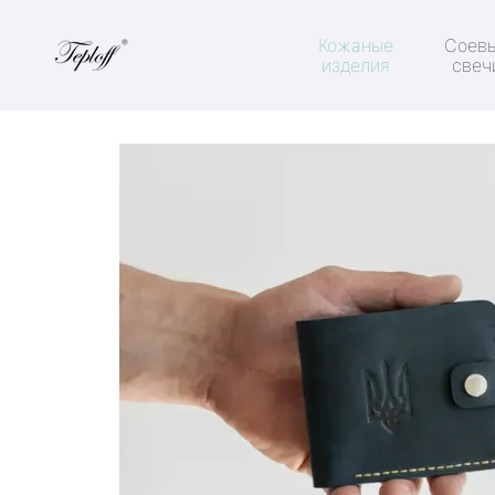
Перейти к основному контенту
Кожаные
Соев
изделия
свеч