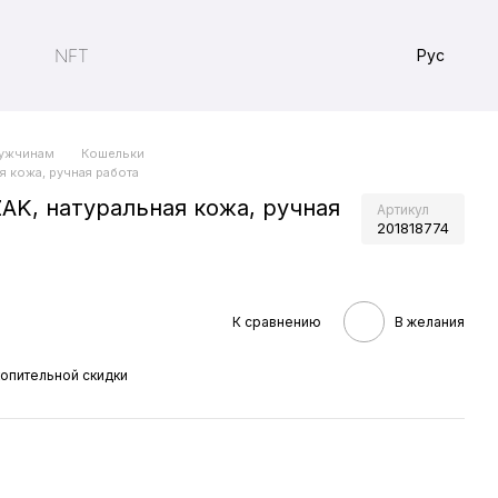
NFT
Рус
ужчинам
Кошельки
я кожа, ручная работа
ZAK, натуральная кожа, ручная
Артикул
201818774
К сравнению
В желания
опительной скидки