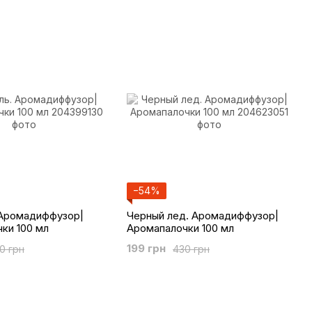
−54%
 Аромадиффузор|
Черный лед. Аромадиффузор|
ки 100 мл
Аромапалочки 100 мл
199 грн
0 грн
430 грн