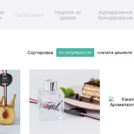
ые
Изделия из
Корпоративное
Парфюмерия
и
дерева
брендирование
Сортировка:
по популярности
сначала дешевле