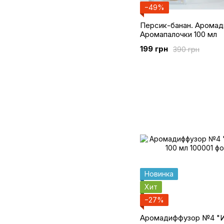
−49%
Персик-банан. Аромад
Аромапалочки 100 мл
199 грн
390 грн
Новинка
Хит
−27%
Аромадиффузор №4 "