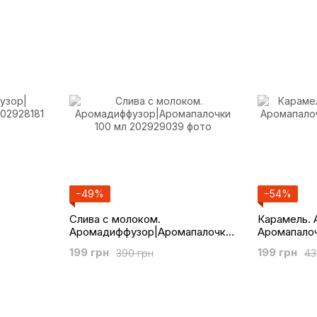
−49%
−54%
Слива с молоком.
Карамель.
Аромадиффузор|Аромапалочки
Аромапалоч
100 мл
199 грн
199 грн
390 грн
43