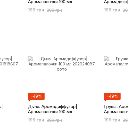
Аромапалочки 100 мл
Аромадифф
100 мл
199 грн
199 грн
390 грн
39
−49%
−49%
р|
Дыня. Аромадиффузор|
Груша. Ар
Аромапалочки 100 мл
Аромапалоч
199 грн
199 грн
390 грн
39