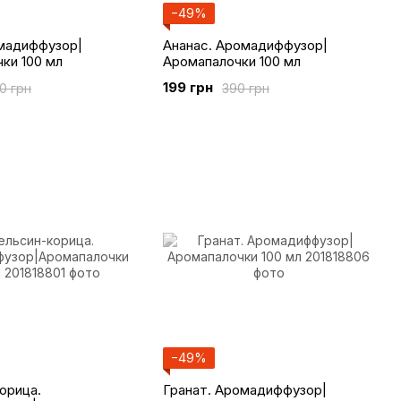
−49%
мадиффузор|
Ананас. Аромадиффузор|
ки 100 мл
Аромапалочки 100 мл
199 грн
0 грн
390 грн
−49%
орица.
Гранат. Аромадиффузор|