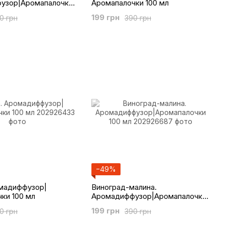
узор|Аромапалочки
Аромапалочки 100 мл
199 грн
0 грн
390 грн
−49%
омадиффузор|
Виноград-малина.
ки 100 мл
Аромадиффузор|Аромапалочки
100 мл
199 грн
0 грн
390 грн