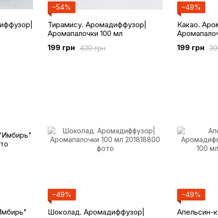
−54%
−49%
иффузор|
Тирамису. Аромадиффузор|
Какао. Аро
Аромапалочки 100 мл
Аромапалоч
199 грн
199 грн
430 грн
39
−49%
−49%
Имбирь"
Шоколад. Аромадиффузор|
Апельсин-к