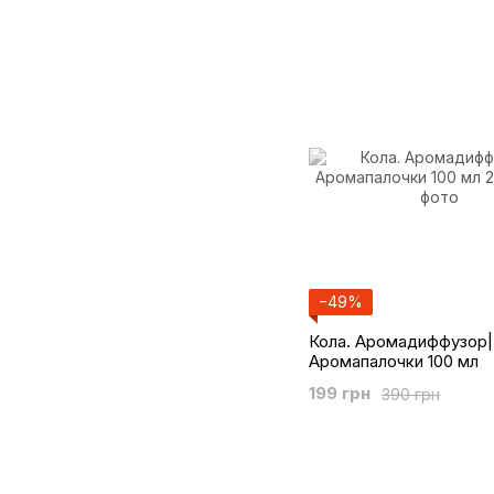
−49%
Кола. Аромадиффузор|
Аромапалочки 100 мл
199 грн
390 грн